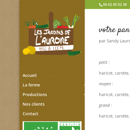
06 62 45 02 38
votre pan
par
Sandy Laur
petit :
haricot, carott
Accueil
moyen :
La ferme
haricot, carott
Productions
Nos clients
grand :
Contact
haricot, carott