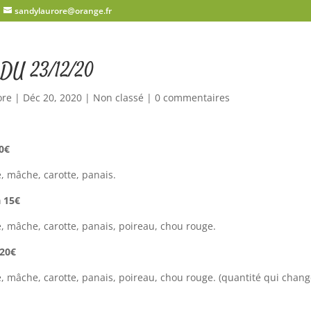
sandylaurore@orange.fr
DU 23/12/20
ore
|
Déc 20, 2020
|
Non classé
|
0 commentaires
10€
 mâche, carotte, panais.
 15€
 mâche, carotte, panais, poireau, chou rouge.
 20€
 mâche, carotte, panais, poireau, chou rouge. (quantité qui chang