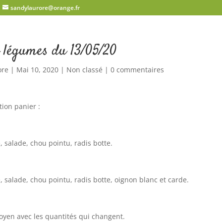
sandylaurore@orange.fr
 légumes du 13/05/20
ore
|
Mai 10, 2020
|
Non classé
|
0 commentaires
tion panier :
 salade, chou pointu, radis botte.
 salade, chou pointu, radis botte, oignon blanc et carde.
oyen avec les quantités qui changent.