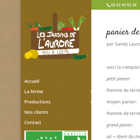
06 62 45 02 38
panier de
par
Sandy Laur
voici la composi
petit panier:
Accueil
Pomme de terre,
La ferme
moyen panier
:
Productions
Nos clients
Pomme de terre,
Contact
grand panier:
ail + idem du m